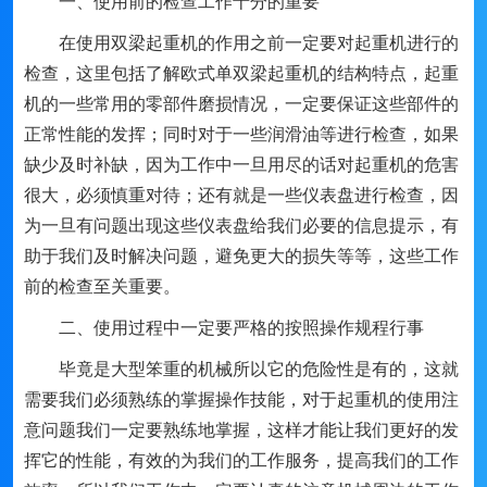
一、使用前的检查工作十分的重要
在使用双梁起重机的作用之前一定要对起重机进行的
检查，这里包括了解欧式单双梁起重机的结构特点，起重
机的一些常用的零部件磨损情况，一定要保证这些部件的
正常性能的发挥；同时对于一些润滑油等进行检查，如果
缺少及时补缺，因为工作中一旦用尽的话对起重机的危害
很大，必须慎重对待；还有就是一些仪表盘进行检查，因
为一旦有问题出现这些仪表盘给我们必要的信息提示，有
助于我们及时解决问题，避免更大的损失等等，这些工作
前的检查至关重要。
二、使用过程中一定要严格的按照操作规程行事
毕竟是大型笨重的机械所以它的危险性是有的，这就
需要我们必须熟练的掌握操作技能，对于起重机的使用注
意问题我们一定要熟练地掌握，这样才能让我们更好的发
挥它的性能，有效的为我们的工作服务，提高我们的工作