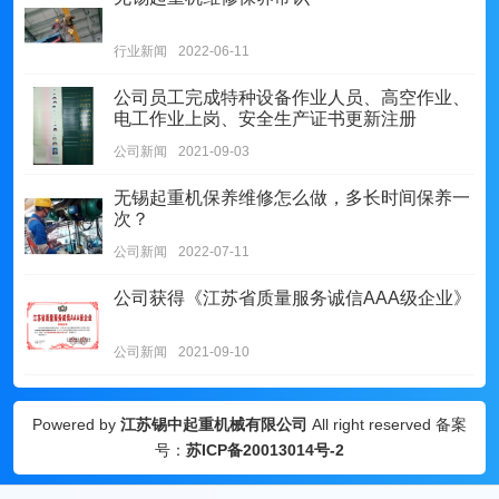
行业新闻
2022-06-11
公司员工完成特种设备作业人员、高空作业、
电工作业上岗、安全生产证书更新注册
公司新闻
2021-09-03
无锡起重机保养维修怎么做，多长时间保养一
次？
公司新闻
2022-07-11
公司获得《江苏省质量服务诚信AAA级企业》
公司新闻
2021-09-10
Powered by
江苏锡中起重机械有限公司
All right reserved 备案
号：
苏ICP备20013014号-2