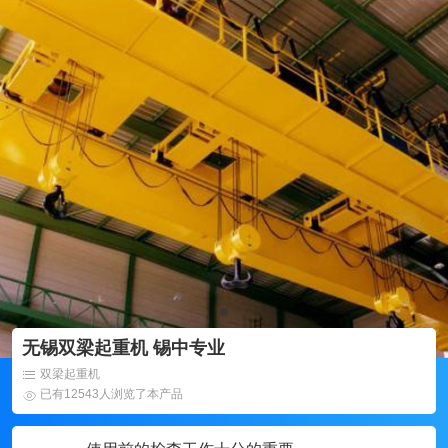
无锡双梁起重机 锡中专业
双梁起重机
已有12543人浏览了本产品