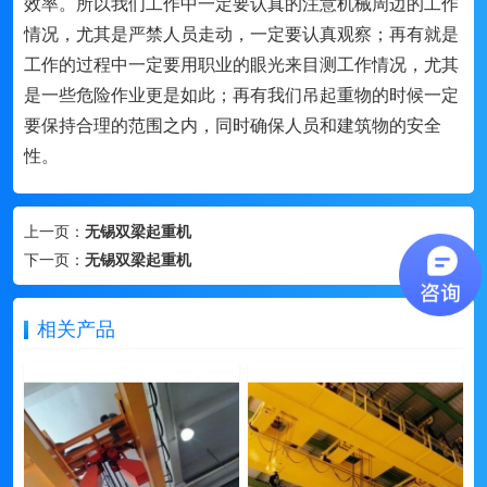
效率。所以我们工作中一定要认真的注意机械周边的工作
情况，尤其是严禁人员走动，一定要认真观察；再有就是
工作的过程中一定要用职业的眼光来目测工作情况，尤其
是一些危险作业更是如此；再有我们吊起重物的时候一定
要保持合理的范围之内，同时确保人员和建筑物的安全
性。
上一页：
无锡双梁起重机
下一页：
无锡双梁起重机
相关产品