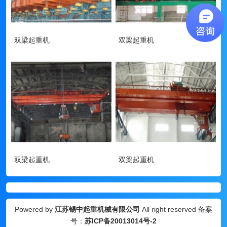
双梁起重机
双梁起重机
双梁起重机
双梁起重机
Powered by
江苏锡中起重机械有限公司
All right reserved 备案
号：
苏ICP备20013014号-2