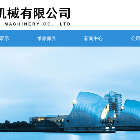
展示
维修保养
新闻中心
公