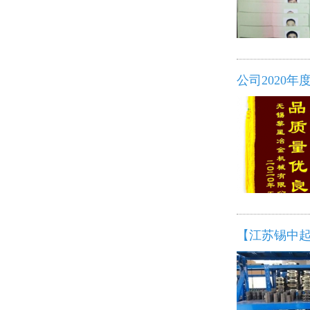
公司2020
【江苏锡中