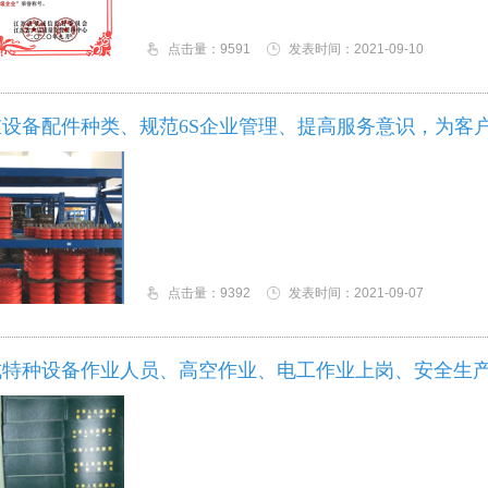
点击量：9591
发表时间：2021-09-10
设备配件种类、规范6S企业管理、提高服务意识，为客
点击量：9392
发表时间：2021-09-07
成特种设备作业人员、高空作业、电工作业上岗、安全生