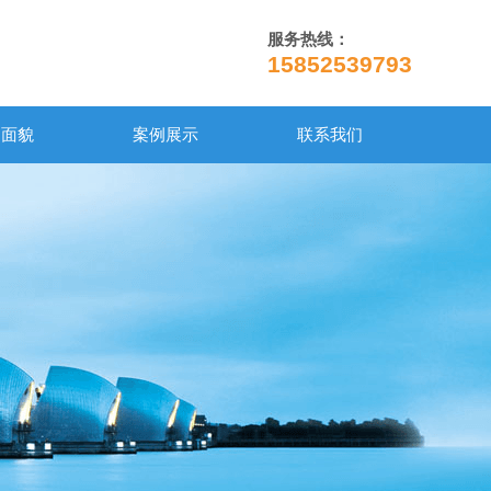
服务热线：
15852539793
司面貌
案例展示
联系我们