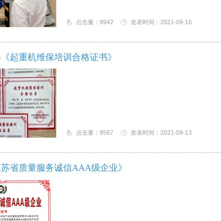
点击量：9942
发表时间：2021-09-16
得《起重机维保培训合格证书》
点击量：9567
发表时间：2021-09-13
苏省质量服务诚信AAA级企业》