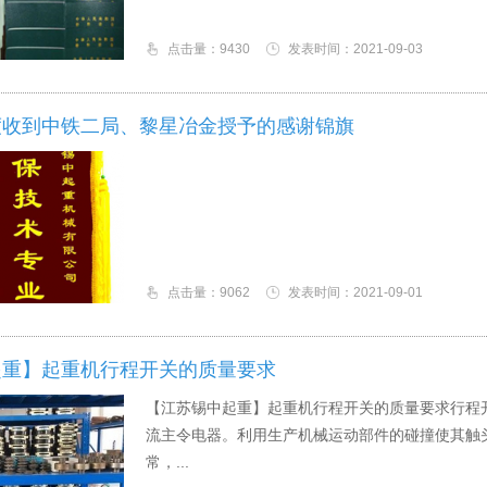
点击量：9430
发表时间：2021-09-03
年度收到中铁二局、黎星冶金授予的感谢锦旗
点击量：9062
发表时间：2021-09-01
起重】起重机行程开关的质量要求
【江苏锡中起重】起重机行程开关的质量要求行程
流主令电器。利用生产机械运动部件的碰撞使其触
常，...