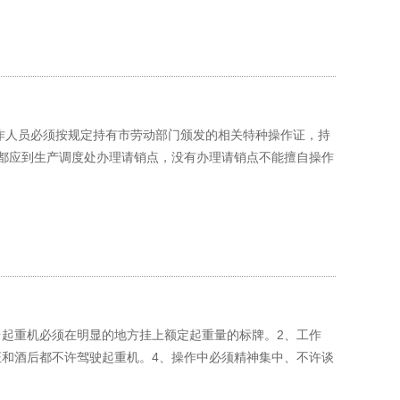
.作人员必须按规定持有市劳动部门颁发的相关特种操作证，持
机都应到生产调度处办理请销点，没有办理请销点不能擅自操作
台起重机必须在明显的地方挂上额定起重量的标牌。2、工作
证和酒后都不许驾驶起重机。4、操作中必须精神集中、不许谈