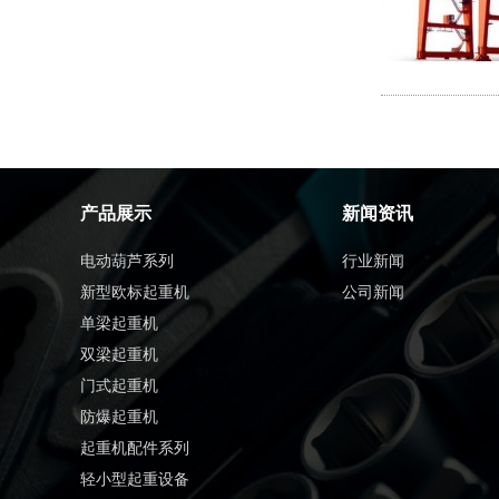
产品展示
新闻资讯
电动葫芦系列
行业新闻
新型欧标起重机
公司新闻
单梁起重机
双梁起重机
门式起重机
防爆起重机
起重机配件系列
轻小型起重设备