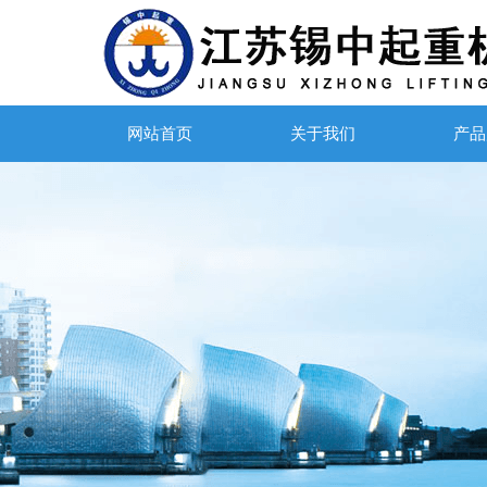
网站首页
关于我们
产品