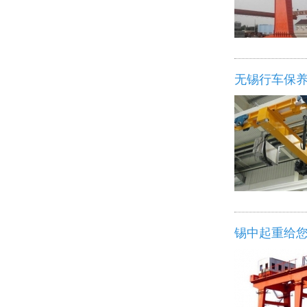
无锡行车保
锡中起重给