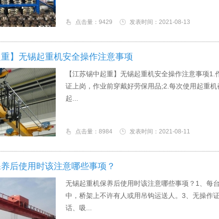
点击量：9429
发表时间：2021-08-13
起重】无锡起重机安全操作注意事项
【江苏锡中起重】无锡起重机安全操作注意事项1
证上岗，作业前穿戴好劳保用品;2.每次使用起重
起...
点击量：8984
发表时间：2021-08-11
保养后使用时该注意哪些事项？
无锡起重机保养后使用时该注意哪些事项？1、每
中，桥架上不许有人或用吊钩运送人。3、无操作
话、吸...