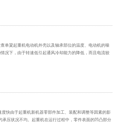
检查单粱起重机电动机外壳以及轴承部位的温度、电动机的噪
动情况下，由于转速低引起通风冷却能力的降低，而且电流较
损速度快由于起重机新机器零部件加工、装配和调整等因素的影
的承压状况不均。起重机在运行过程中，零件表面的凹凸部分