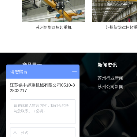
苏州新型欧标起重机
苏州新型欧标起
产品展示
新闻资讯
请您留言
苏州电动葫芦系列
苏州行业新闻
江苏锡中起重机械有限公司0510-8
苏州新型欧标起重机
苏州公司新闻
2802217
苏州单梁起重机
苏州双梁起重机
苏州门式起重机
苏州防爆起重机
苏州起重机配件系列