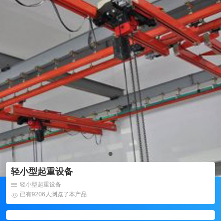
轻小型起重设备
轻小型起重设备
已有9206人浏览了本产品