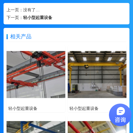
上一页：
没有了…
下一页：
轻小型起重设备
相关产品
轻小型起重设备
轻小型起重设备