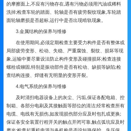
的摩擦面上,不应有污物存在,遇有污物必须用汽油或稀料
洗掉;检查车轮的踏面、轮轴是否有疲劳裂纹现象,车轮踏
面轮轴磨损是否超标,运行中是否出现啃轨现象。
3.金属结构的保养与维修
在使用期间,必须定期检查主要受力构件是否有整体或
局部疲劳变形、松动、失稳、严重腐蚀、裂纹、损坏等现
象,运输中要尽量设法防止构件变形及碰撞损坏;检查连接
螺栓或铆固,特别是振动部件是否有松动、缺损等缺陷;检
查结构连接、焊缝有无明显的变形开裂。
4.电气系统的保养与维修
及时清扫电器设备上的灰尘、污垢,保证各配电箱、控
制箱、各部分电刷及其接触面等部位的清洁;经常检查所有
电缆、电线有无损伤,如发现损伤部分应及时包扎或更换;
保证各安全装置行程开关的触点开闭可靠,触点弧坑应及时
磨光;检查起重机电源与各机构是否设短路保护、失压保