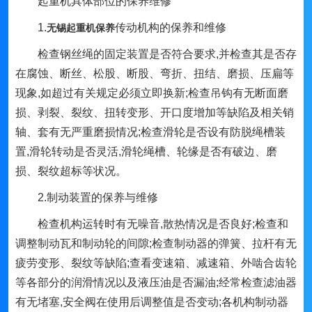
起重机具体部位的保养维修
1.
传动机构的保养和维修
无锡起重机保养
检查钢丝绳的固定装置是否符合要求,并检查其是否存
在腐蚀、断丝、松股、断股、弯折、扭结、磨损、压扁等
现象,如超过有关规定必须立即换新;检查吊钩有无断面磨
损、剥裂、裂纹、扭转变形、开口度增加等缺陷及相关销
轴、套有无严重磨损情况;检查滑轮是否设有防脱绳槽装
置,滑轮转动是否灵活,滑轮绳槽、轮缘是否有破边、磨
损、裂纹超标等状况。
2.制动装置的保养与维修
检查机构运转时有无噪音,散热情况是否良好;检查和
调整制动瓦和制动轮的间隙;检查制动器的弹簧、拉杆有无
疲劳变形、裂纹等缺陷;查看变速箱、减速箱、外啮合齿轮
等各部分的润滑情况以及液压油是否漏油;经常检查滤油器
有无堵塞,安全阀在使用后调整值是否变动;各机构制动器