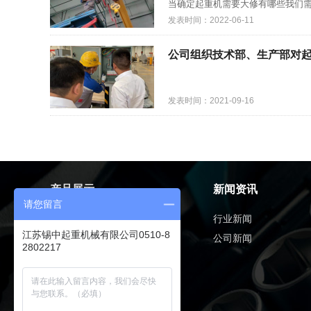
当确定起重机需要大修有哪些我们需
发表时间：2022-06-11
公司组织技术部、生产部对
发表时间：2021-09-16
产品展示
新闻资讯
请您留言
电动葫芦系列
行业新闻
江苏锡中起重机械有限公司0510-8
新型欧标起重机
公司新闻
2802217
单梁起重机
双梁起重机
门式起重机