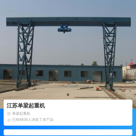
江苏单梁起重机
单梁起重机
已有8836人浏览了本产品