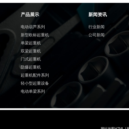
产品展示
新闻资讯
电动葫芦系列
行业新闻
新型欧标起重机
公司新闻
单梁起重机
双梁起重机
门式起重机
防爆起重机
起重机配件系列
轻小型起重设备
电动单梁系列
网站地图HTML
|