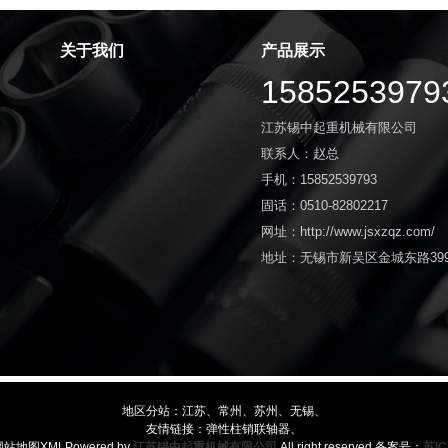
关于我们
产品展示
1585253979
江苏锡中起重机械有限公司
联系人：赵总
手机：15852539793
固话：0510-82802217
网址：http://www.jsxzqz.com/
地址：无锡市新吴区金城东路39
地区分站：
江苏
、
常州
、
苏州
、
无锡
、
友情链接：
弹性柱销联轴器
、
网站地图XML
Powered by
江苏锡中起重机械有限公司
All right reserved 备案号：
苏IC