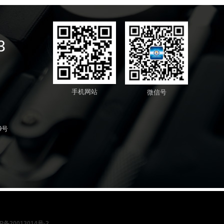
3
手机网站
微信号
9号
P备20013014号-2