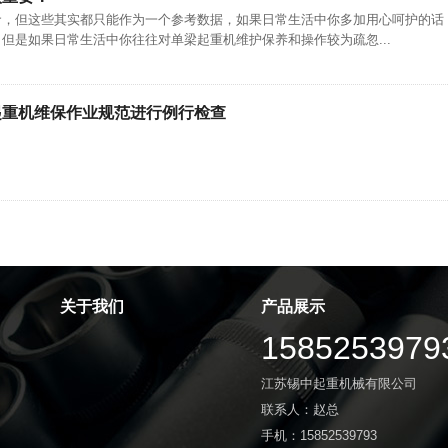
但这些其实都只能作为一个参考数据，如果日常生活中你多加用心呵护的话
但是如果日常生活中你往往对单梁起重机维护保养和操作较为疏忽...
起重机维保作业规范进行例行检查
关于我们
产品展示
1585253979
江苏锡中起重机械有限公司
联系人：赵总
手机：15852539793