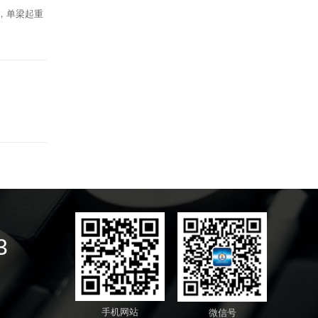
，单梁起重
3
手机网站
微信号