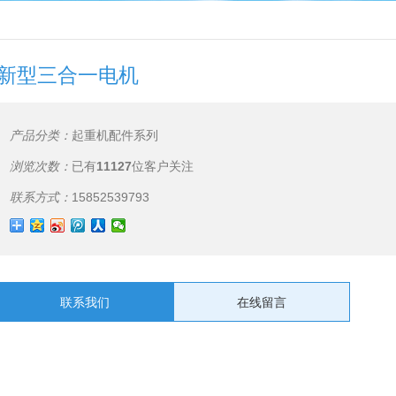
新型三合一电机
产品分类：
起重机配件系列
浏览次数：
已有
11127
位客户关注
联系方式：
15852539793
联系我们
在线留言