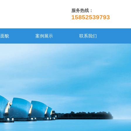
服务热线：
15852539793
司面貌
案例展示
联系我们