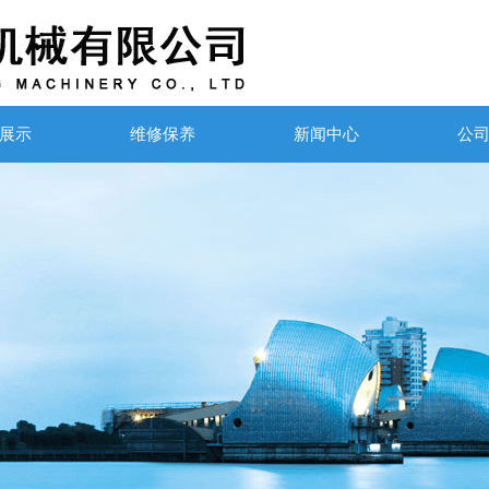
展示
维修保养
新闻中心
公