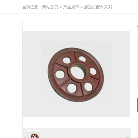
当前位置：
网站首页
>
产品展示
>
起重机配件系列